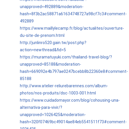
unapproved=492889&moderation-
hash=8f3b2ac58871a61634748727a98cf7c3#comment-
492889
https://www.maillylecamp.fr/blog/actualites/ouverture-
du-site-de-prenom.html
http://junlinro520.gain.tw/post.php?
action=newthread&fid=5
https://muramatuyuki.com/thailand-travel-blog/?
unapproved=85188&moderation-
hash=669092e4b797ae0247bcebb8b22360e8#comment-
85188
http://www.atelier-reliurebarennes.com/album-
photos/nos-produits/dsc-1003-001.html
https://www.cuidadomayor.com/blog/cohousing-una-
alternativa-para-vivir/?
unapproved=1026425&moderation-
hash=320f07469bc49014ae84eb5541511f73#comment-