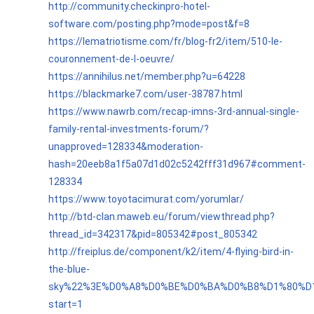
http://community.checkinpro-hotel-
software.com/posting.php?mode=post&f=8
https://lematriotisme.com/fr/blog-fr2/item/510-le-
couronnement-de-l-oeuvre/
https://annihilus.net/member.php?u=64228
https://blackmarke7.com/user-38787.html
https://www.nawrb.com/recap-imns-3rd-annual-single-
family-rental-investments-forum/?
unapproved=128334&moderation-
hash=20eeb8a1f5a07d1d02c5242fff31d967#comment-
128334
https://www.toyotacimurat.com/yorumlar/
http://btd-clan.maweb.eu/forum/viewthread.php?
thread_id=342317&pid=805342#post_805342
http://freiplus.de/component/k2/item/4-flying-bird-in-
the-blue-
sky%22%3E%D0%A8%D0%BE%D0%BA%D0%B8%D1%80%D
start=1