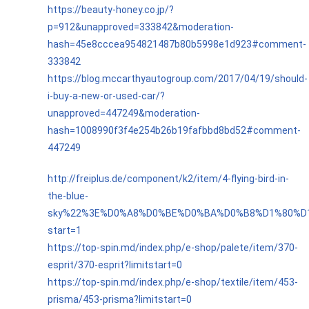
https://beauty-honey.co.jp/?
p=912&unapproved=333842&moderation-
hash=45e8cccea954821487b80b5998e1d923#comment-
333842
https://blog.mccarthyautogroup.com/2017/04/19/should-
i-buy-a-new-or-used-car/?
unapproved=447249&moderation-
hash=1008990f3f4e254b26b19fafbbd8bd52#comment-
447249
http://freiplus.de/component/k2/item/4-flying-bird-in-
the-blue-
sky%22%3E%D0%A8%D0%BE%D0%BA%D0%B8%D1%80%D
start=1
https://top-spin.md/index.php/e-shop/palete/item/370-
esprit/370-esprit?limitstart=0
https://top-spin.md/index.php/e-shop/textile/item/453-
prisma/453-prisma?limitstart=0