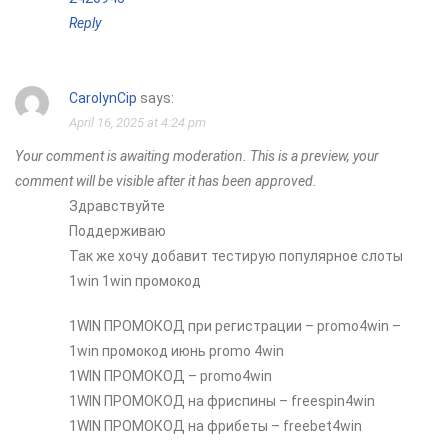
Reply
CarolynCip
says:
April 16, 2025 at 4:24 pm
Your comment is awaiting moderation. This is a preview, your
comment will be visible after it has been approved.
Здравствуйте
Поддерживаю
Так же хочу добавит тестирую популярное слоты
1win 1win промокод
1WIN ПРОМОКОД при регистрации – promo4win –
1win промокод июнь promo 4win
1WIN ПРОМОКОД – promo4win
1WIN ПРОМОКОД на фриспины – freespin4win
1WIN ПРОМОКОД на фрибеты – freebet4win