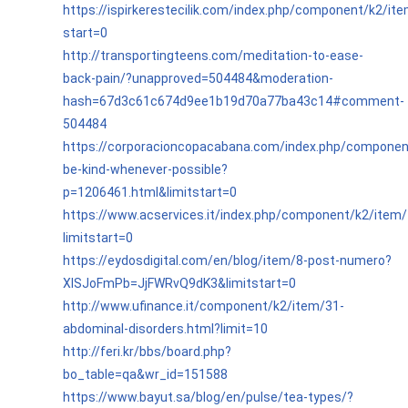
https://ispirkerestecilik.com/index.php/component/k2/it
start=0
http://transportingteens.com/meditation-to-ease-
back-pain/?unapproved=504484&moderation-
hash=67d3c61c674d9ee1b19d70a77ba43c14#comment-
504484
https://corporacioncopacabana.com/index.php/componen
be-kind-whenever-possible?
p=1206461.html&limitstart=0
https://www.acservices.it/index.php/component/k2/item
limitstart=0
https://eydosdigital.com/en/blog/item/8-post-numero?
XlSJoFmPb=JjFWRvQ9dK3&limitstart=0
http://www.ufinance.it/component/k2/item/31-
abdominal-disorders.html?limit=10
http://feri.kr/bbs/board.php?
bo_table=qa&wr_id=151588
https://www.bayut.sa/blog/en/pulse/tea-types/?