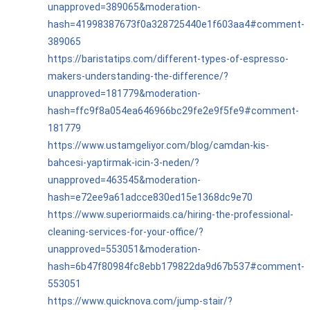
unapproved=389065&moderation-
hash=41998387673f0a328725440e1f603aa4#comment-
389065
https://baristatips.com/different-types-of-espresso-
makers-understanding-the-difference/?
unapproved=181779&moderation-
hash=ffc9f8a054ea646966bc29fe2e9f5fe9#comment-
181779
https://www.ustamgeliyor.com/blog/camdan-kis-
bahcesi-yaptirmak-icin-3-neden/?
unapproved=463545&moderation-
hash=e72ee9a61adcce830ed15e1368dc9e70
https://www.superiormaids.ca/hiring-the-professional-
cleaning-services-for-your-office/?
unapproved=553051&moderation-
hash=6b47f80984fc8ebb179822da9d67b537#comment-
553051
https://www.quicknova.com/jump-stair/?