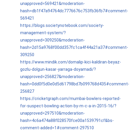
unapproved=569421&moderation-
hash=db1f47a94764dc7776676c753fb36fb7#comment-
569421
https://blogs.societynotebook.com/society-
management-system/?
unapproved=309250&moderation-
hash=2d15a9768f00dd357fc1ca4f44a21a37#comment-
309250
https://www.mindik.com/domalip-kici-kaldiran-beyaz-
gozlu-dolgun-kasar-yarraga-doyamadi/?
unapproved=256827&moderation-
hash=0dd0f5d0e0d5d61798bd7b099768d435#comment-
256827
https://cricketgraph.com/mumbai-bowlers-reported-
for-suspect-bowling-action-by-m-c-a-in-2015-16/?
unapproved=297510&moderation-
hash=4c6a474a88f028570fce00a1539791cf&bs-
comment-added=1#comment-297510