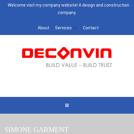
Welcome visit my company website! A design and construction
company.
About
Services
Contact
SIMONE GARMENT