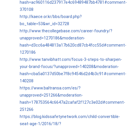
hash=ac960116d237917e4c69489487bb4781#comment-
370108
http://kaece.or.kr/bbs/board.php?
bo_table=53&wr_id=32728
http://www.thecollegebase.com/career-foundry/?
unapproved=1270186&moderation-
hash=d3cc6a484813a17b620cd87cb4fcc55d#comment-
1270186
http://www.tanvibhatt.com/focus-3-steps-to-sharpen-
your-brand-focus/?unapproved=140208&moderation-
hash=cba5a0137d50be7f8c94546d2d4b3c91#comment-
140208
https://www.baltransa.com/es/?
unapproved=251266&moderation-
hash=178753564c6647a2cafaf2f127c3e02d#comment-
251266
https://blog.kidssafetynetwork.com/child-convertible-
seat-age-1/2016/18/?