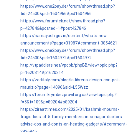
https://www.one2bay.de/forum/showthread.php?
tid=24500&pid=1604966#pid1604966
https://www.forumtek.net/showthread.php?
p=427846&posted=1#post427846
https://namayush.gov.in/content/whats-new-
announcements?page=31987#comment-3854621
https://www.one2bay.de/forum/showthread.php?
tid=24500&pid=1604972#pid1604972
http://vtpaddlers.net/vpcbb/phpBB/viewtopic.php?
p=1620314#p1620314
https://zaditaly.com/blog/la-libreria-design-con-poli-
maurizio?page=14096&sid=L55Wzz
https://forum.krymbezpravil.org.ua/viewtopic.php?
f=5&t=109&p=89204#p89204
https://ziraattimes.com/2025/01/kashmir-mourns-
tragic-loss-of-5-family-members-in-srinagar-doctors-
advise-dos-and-donts-on-heating-gadgets/#comment-
2426945