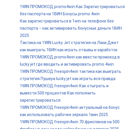
1WIN ПРОМОКОД promo4win Как Зарегистрироваться
без паспорта на 1ВИН Бонусы promo 4win
Как зарегистрироваться в 1win на телефоне без
паспорта – как активировать бонусные деньги 1ВИН
2025
Тактика на 1WIN Lucky Jet стратегия на Лаки Джет
как выиграть 1ВИН как играть отзывы и заработок
1WIN ПРОМОКОД promo4win как ввести промокод в
lucky jet где вводить и активировать promo 4win
1WIN ПРОМОКОД freespin4win тактика как выиграть
стратегия Пушера lucky jet как играть вся правда
1WIN ПРОМОКОД freespin4win Как отыграть и
вывести 500 процентов Как пополнить
зарегистрироваться
1WIN ПРОМОКОД freespin4win актуальный на бонус
как использовать рабочее зеркало 1вин 2025
1WIN ПРОМОКОД freespin4win 70 фриспинов на 500